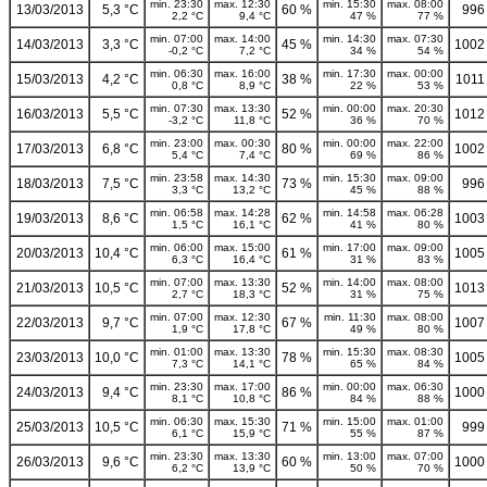
min. 23:30
max. 12:30
min. 15:30
max. 08:00
13/03/2013
5,3 °C
60 %
996
2,2 °C
9,4 °C
47 %
77 %
min. 07:00
max. 14:00
min. 14:30
max. 07:30
14/03/2013
3,3 °C
45 %
1002
-0,2 °C
7,2 °C
34 %
54 %
min. 06:30
max. 16:00
min. 17:30
max. 00:00
15/03/2013
4,2 °C
38 %
1011
0,8 °C
8,9 °C
22 %
53 %
min. 07:30
max. 13:30
min. 00:00
max. 20:30
16/03/2013
5,5 °C
52 %
1012
-3,2 °C
11,8 °C
36 %
70 %
min. 23:00
max. 00:30
min. 00:00
max. 22:00
17/03/2013
6,8 °C
80 %
1002
5,4 °C
7,4 °C
69 %
86 %
min. 23:58
max. 14:30
min. 15:30
max. 09:00
18/03/2013
7,5 °C
73 %
996
3,3 °C
13,2 °C
45 %
88 %
min. 06:58
max. 14:28
min. 14:58
max. 06:28
19/03/2013
8,6 °C
62 %
1003
1,5 °C
16,1 °C
41 %
80 %
min. 06:00
max. 15:00
min. 17:00
max. 09:00
20/03/2013
10,4 °C
61 %
1005
6,3 °C
16,4 °C
31 %
83 %
min. 07:00
max. 13:30
min. 14:00
max. 08:00
21/03/2013
10,5 °C
52 %
1013
2,7 °C
18,3 °C
31 %
75 %
min. 07:00
max. 12:30
min. 11:30
max. 08:00
22/03/2013
9,7 °C
67 %
1007
1,9 °C
17,8 °C
49 %
80 %
min. 01:00
max. 13:30
min. 15:30
max. 08:30
23/03/2013
10,0 °C
78 %
1005
7,3 °C
14,1 °C
65 %
84 %
min. 23:30
max. 17:00
min. 00:00
max. 06:30
24/03/2013
9,4 °C
86 %
1000
8,1 °C
10,8 °C
84 %
88 %
min. 06:30
max. 15:30
min. 15:00
max. 01:00
25/03/2013
10,5 °C
71 %
999
6,1 °C
15,9 °C
55 %
87 %
min. 23:30
max. 13:30
min. 13:00
max. 07:00
26/03/2013
9,6 °C
60 %
1000
6,2 °C
13,9 °C
50 %
70 %