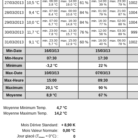
min. 06:00
max. 14:00
min. 14:00
max. 23:30
27/03/2013
10,5 °C
61 %
1002
3,8 °C
19,0 °C
39 %
79 %
min. 07:00
max. 00:00
min. 01:00
max. 21:00
28/03/2013
9,4 °C
84 %
1004
8,4 °C
10,6 °C
79 %
87 %
min. 07:00
max. 16:30
min. 16:30
max. 02:00
29/03/2013
10,0 °C
84 %
1004
6,7 °C
14,8 °C
77 %
88 %
min. 23:00
max. 13:30
min. 12:00
max. 03:30
30/03/2013
11,7 °C
76 %
999
7,8 °C
15,7 °C
58 %
89 %
min. 23:30
max. 15:00
min. 16:00
max. 06:00
31/03/2013
9,1 °C
60 %
1002
5,7 °C
12,9 °C
40 %
78 %
Min-Date
16/03/13
15/03/13
Min-Heure
07:30
17:30
Minimum
-3,2 °C
22 %
Max-Date
10/03/13
07/03/13
Max-Heure
15:00
09:30
Maximum
20,1 °C
90 %
Moyenne
8,9 °C
67 %
Moyenne Minimum Temp.
4,7 °C
Moyenne Maximum Temp.
14,2 °C
Mois Dérive Standard:
+ 8,90 K
Mois Valeur Normale:
0,00 °C
Jour glacé (T
< 0°C) :
0
max