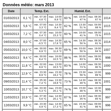
Données météo: mars 2013
Date
Temp. Ext.
Humid. Ext.
min. 07:30
max. 14:00
min. 16:00
max. 08:30
01/03/2013
6,1 °C
60 %
1014
4,6 °C
8,9 °C
47 %
67 %
min. 07:00
max. 14:30
min. 13:30
max. 04:00
02/03/2013
5,6 °C
62 %
1015
3,3 °C
9,4 °C
51 %
68 %
min. 07:30
max. 16:00
min. 16:00
max. 08:00
03/03/2013
7,2 °C
60 %
1015
0,4 °C
15,3 °C
41 %
75 %
min. 07:00
max. 14:30
min. 14:30
max. 08:30
04/03/2013
8,0 °C
65 %
1014
-0,5 °C
17,8 °C
50 %
81 %
min. 00:00
max. 06:30
min. 03:00
max. 19:00
05/03/2013
10,0 °C
69 %
1007
6,9 °C
11,6 °C
50 %
84 %
min. 00:00
max. 16:00
min. 00:00
max. 08:00
06/03/2013
9,4 °C
86 %
998
8,4 °C
10,5 °C
83 %
88 %
min. 02:00
max. 13:00
min. 14:00
max. 09:30
07/03/2013
11,8 °C
83 %
1000
8,8 °C
16,5 °C
73 %
90 %
min. 23:30
max. 15:30
min. 15:30
max. 10:00
08/03/2013
12,9 °C
78 %
999
8,9 °C
19,2 °C
56 %
89 %
min. 05:30
max. 13:30
min. 14:30
max. 08:30
09/03/2013
11,4 °C
73 %
1001
7,4 °C
19,8 °C
49 %
86 %
min. 03:30
max. 15:00
min. 15:00
max. 10:30
10/03/2013
10,7 °C
74 %
999
5,3 °C
20,1 °C
48 %
85 %
min. 07:30
max. 14:30
min. 14:30
max. 08:30
11/03/2013
10,9 °C
67 %
997
5,6 °C
20,1 °C
35 %
85 %
min. 23:30
max. 14:30
min. 15:30
max. 09:00
12/03/2013
9,9 °C
65 %
996
4,9 °C
17,3 °C
41 %
86 %