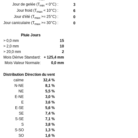
Jour de gelée (T
< 0°C) :
3
min
Jour froid (T
< 10°C) :
6
max
Jour d'été (T
>= 25°C) :
0
max
Jour caniculaire (T
>= 30°C) :
0
max
Pluie Jours
> 0,0 mm
15
> 2,0 mm
10
> 20,0 mm
2
Mois Dérive Standard:
+ 125,4 mm
Mois Valeur Normale:
0,0 mm
Distribution
Direction du vent
calme
32,4 %
N-NE
8,1 %
NE
5,5 %
E-NE
3,0 %
E
3,6 %
E-SE
5,6 %
SE
7,4 %
S-SE
7,1 %
S
3,8 %
S-SO
1,3 %
SO
1,6 %