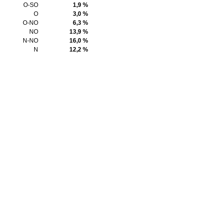
O-SO
1,9 %
O
3,0 %
O-NO
6,3 %
NO
13,9 %
N-NO
16,0 %
N
12,2 %