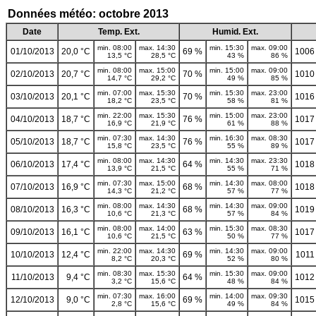
Données météo: octobre 2013
Date
Temp. Ext.
Humid. Ext.
min. 08:00
max. 14:30
min. 15:30
max. 09:00
01/10/2013
20,0 °C
69 %
1006
13,5 °C
28,5 °C
43 %
86 %
min. 08:00
max. 15:00
min. 15:00
max. 09:00
02/10/2013
20,7 °C
70 %
1010
14,7 °C
29,2 °C
49 %
85 %
min. 07:00
max. 15:30
min. 15:30
max. 23:00
03/10/2013
20,1 °C
70 %
1016
18,2 °C
23,5 °C
58 %
81 %
min. 22:00
max. 15:30
min. 15:00
max. 23:00
04/10/2013
18,7 °C
76 %
1017
16,9 °C
21,9 °C
61 %
88 %
min. 07:30
max. 14:30
min. 16:30
max. 08:30
05/10/2013
18,7 °C
76 %
1017
15,8 °C
23,5 °C
55 %
89 %
min. 08:00
max. 14:30
min. 14:30
max. 23:30
06/10/2013
17,4 °C
64 %
1018
13,9 °C
21,5 °C
55 %
71 %
min. 07:30
max. 15:00
min. 14:30
max. 08:00
07/10/2013
16,9 °C
68 %
1018
14,3 °C
21,2 °C
57 %
77 %
min. 08:00
max. 14:30
min. 14:30
max. 09:00
08/10/2013
16,3 °C
68 %
1019
10,6 °C
21,3 °C
57 %
84 %
min. 08:00
max. 14:00
min. 15:30
max. 08:30
09/10/2013
16,1 °C
63 %
1017
10,6 °C
21,5 °C
50 %
77 %
min. 22:00
max. 14:30
min. 14:30
max. 09:00
10/10/2013
12,4 °C
69 %
1011
8,2 °C
20,3 °C
52 %
80 %
min. 08:30
max. 15:30
min. 15:30
max. 09:00
11/10/2013
9,4 °C
64 %
1012
3,2 °C
15,6 °C
48 %
84 %
min. 07:30
max. 16:00
min. 14:00
max. 09:30
12/10/2013
9,0 °C
69 %
1015
2,8 °C
15,6 °C
49 %
84 %