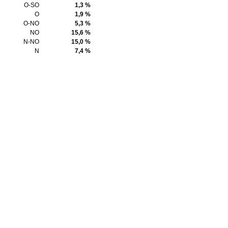
O-SO
1,3 %
O
1,9 %
O-NO
5,3 %
NO
15,6 %
N-NO
15,0 %
N
7,4 %