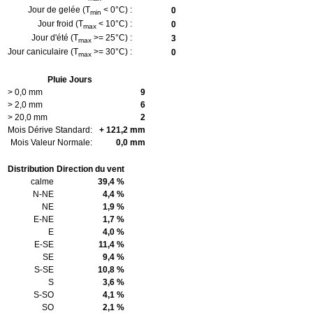
Jour de gelée (T
< 0°C) :
0
min
Jour froid (T
< 10°C) :
0
max
Jour d'été (T
>= 25°C) :
3
max
Jour caniculaire (T
>= 30°C) :
0
max
Pluie Jours
> 0,0 mm
9
> 2,0 mm
6
> 20,0 mm
2
Mois Dérive Standard:
+ 121,2 mm
Mois Valeur Normale:
0,0 mm
Distribution
Direction du vent
calme
39,4 %
N-NE
4,4 %
NE
1,9 %
E-NE
1,7 %
E
4,0 %
E-SE
11,4 %
SE
9,4 %
S-SE
10,8 %
S
3,6 %
S-SO
4,1 %
SO
2,1 %