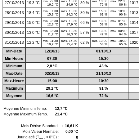
min. 22:30
max. 13:00
min. 13:30
max. 22:30
27/10/2013
19,3 °C
80 %
1017
16,2 °C
24,6 °C
72 %
86 %
min. 07:30
max. 13:30
min. 15:30
max. 10:00
28/10/2013
18,4 °C
80 %
1013
15,3 °C
24,3 °C
61 %
90 %
min. 23:30
max. 13:30
min. 13:30
max. 01:30
29/10/2013
15,0 °C
66 %
1014
12,3 °C
17,9 °C
53 %
85 %
min. 23:30
max. 13:30
min. 13:30
max. 00:00
30/10/2013
13,0 °C
57 %
1017
11,2 °C
16,3 °C
47 %
64 %
min. 04:30
max. 15:30
min. 13:00
max. 18:30
31/10/2013
12,2 °C
62 %
1020
10,2 °C
15,4 °C
58 %
65 %
Min-Date
12/10/13
01/10/13
Min-Heure
07:30
15:30
Minimum
2,8 °C
43 %
Max-Date
02/10/13
21/10/13
Max-Heure
15:00
10:30
Maximum
29,2 °C
91 %
Moyenne
16,6 °C
72 %
Moyenne Minimum Temp.
12,7 °C
Moyenne Maximum Temp.
21,4 °C
Mois Dérive Standard:
+ 16,61 K
Mois Valeur Normale:
0,00 °C
Jour glacé (T
< 0°C) :
0
max