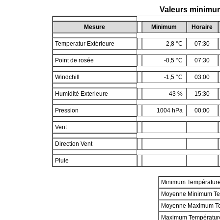
Valeurs minimu
Mesure
Minimum
Horaire
Temperatur Extérieure
2,8 °C
07:30
Point de rosée
-0,5 °C
07:30
Windchill
-1,5 °C
03:00
Humidité Exterieure
43 %
15:30
Pression
1004 hPa
00:00
Vent
Direction Vent
Pluie
Minimum Températur
Moyenne Minimum Te
Moyenne Maximum T
Maximum Températur