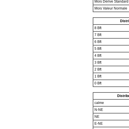
Mois Dérive Standar
Mois Valeur Normale
Distr
8 Bft
7 Bft
6 Bft
5 Bft
4 Bft
3 Bft
2 Bft
1 Bft
0 Bft
Distrib
calme
N-NE
NE
E-NE