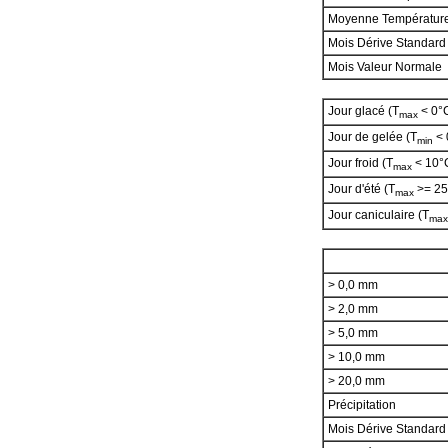
Moyenne Températur
Mois Dérive Standard
Mois Valeur Normale
Jour glacé (T
< 0°
max
Jour de gelée (T
< 
min
Jour froid (T
< 10°
max
Jour d'été (T
>= 25
max
Jour caniculaire (T
max
> 0,0 mm
> 2,0 mm
> 5,0 mm
> 10,0 mm
> 20,0 mm
Précipitation
Mois Dérive Standar