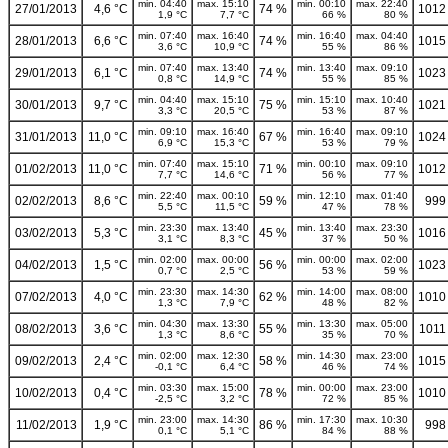
min. 04:40
max. 15:10
min. 00:10
max. 22:40
27/01/2013
4,6 °C
74 %
1012
1,9 °C
7,7 °C
66 %
80 %
min. 07:40
max. 16:40
min. 16:40
max. 04:40
28/01/2013
6,6 °C
74 %
1015
3,6 °C
10,9 °C
55 %
86 %
min. 07:40
max. 13:40
min. 13:40
max. 09:10
29/01/2013
6,1 °C
74 %
1023
0,8 °C
14,9 °C
55 %
85 %
min. 04:40
max. 15:10
min. 15:10
max. 10:40
30/01/2013
9,7 °C
75 %
1021
3,3 °C
20,5 °C
53 %
87 %
min. 09:10
max. 16:40
min. 16:40
max. 09:10
31/01/2013
11,0 °C
67 %
1024
6,9 °C
15,3 °C
53 %
79 %
min. 07:40
max. 15:10
min. 00:10
max. 09:10
01/02/2013
11,0 °C
71 %
1012
7,7 °C
14,6 °C
56 %
77 %
min. 22:40
max. 00:10
min. 12:10
max. 01:40
02/02/2013
8,6 °C
59 %
999
5,5 °C
11,5 °C
47 %
78 %
min. 23:30
max. 13:40
min. 13:40
max. 23:30
03/02/2013
5,3 °C
45 %
1016
3,1 °C
8,3 °C
37 %
50 %
min. 02:00
max. 00:00
min. 00:00
max. 02:00
04/02/2013
1,5 °C
56 %
1023
0,7 °C
2,5 °C
53 %
59 %
min. 23:30
max. 14:30
min. 14:00
max. 08:00
07/02/2013
4,0 °C
62 %
1010
1,3 °C
7,9 °C
48 %
82 %
min. 04:30
max. 13:30
min. 13:30
max. 05:00
08/02/2013
3,6 °C
55 %
1011
1,3 °C
8,6 °C
35 %
70 %
min. 02:00
max. 12:30
min. 14:30
max. 23:00
09/02/2013
2,4 °C
58 %
1015
-0,1 °C
6,4 °C
46 %
74 %
min. 03:30
max. 15:00
min. 00:00
max. 23:00
10/02/2013
0,4 °C
78 %
1010
-2,5 °C
3,2 °C
72 %
85 %
min. 23:00
max. 14:30
min. 17:30
max. 10:30
11/02/2013
1,9 °C
86 %
998
0,1 °C
5,1 °C
84 %
88 %