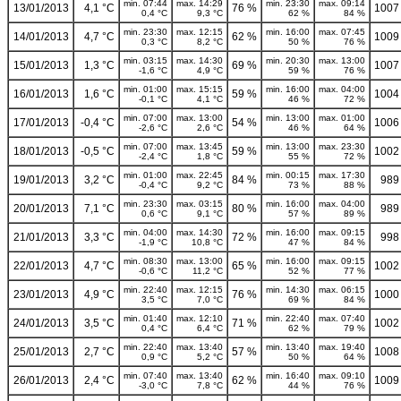
min. 07:44
max. 14:29
min. 23:30
max. 09:14
13/01/2013
4,1 °C
76 %
1007
0,4 °C
9,3 °C
62 %
84 %
min. 23:30
max. 12:15
min. 16:00
max. 07:45
14/01/2013
4,7 °C
62 %
1009
0,3 °C
8,2 °C
50 %
76 %
min. 03:15
max. 14:30
min. 20:30
max. 13:00
15/01/2013
1,3 °C
69 %
1007
-1,6 °C
4,9 °C
59 %
76 %
min. 01:00
max. 15:15
min. 16:00
max. 04:00
16/01/2013
1,6 °C
59 %
1004
-0,1 °C
4,1 °C
46 %
72 %
min. 07:00
max. 13:00
min. 13:00
max. 01:00
17/01/2013
-0,4 °C
54 %
1006
-2,6 °C
2,6 °C
46 %
64 %
min. 07:00
max. 13:45
min. 13:00
max. 23:30
18/01/2013
-0,5 °C
59 %
1002
-2,4 °C
1,8 °C
55 %
72 %
min. 01:00
max. 22:45
min. 00:15
max. 17:30
19/01/2013
3,2 °C
84 %
989
-0,4 °C
9,2 °C
73 %
88 %
min. 23:30
max. 03:15
min. 16:00
max. 04:00
20/01/2013
7,1 °C
80 %
989
0,6 °C
9,1 °C
57 %
89 %
min. 04:00
max. 14:30
min. 16:00
max. 09:15
21/01/2013
3,3 °C
72 %
998
-1,9 °C
10,8 °C
47 %
84 %
min. 08:30
max. 13:00
min. 16:00
max. 09:15
22/01/2013
4,7 °C
65 %
1002
-0,6 °C
11,2 °C
52 %
77 %
min. 22:40
max. 12:15
min. 14:30
max. 06:15
23/01/2013
4,9 °C
76 %
1000
3,5 °C
7,0 °C
69 %
84 %
min. 01:40
max. 12:10
min. 22:40
max. 07:40
24/01/2013
3,5 °C
71 %
1002
0,4 °C
6,4 °C
62 %
79 %
min. 22:40
max. 13:40
min. 13:40
max. 19:40
25/01/2013
2,7 °C
57 %
1008
0,9 °C
5,2 °C
50 %
64 %
min. 07:40
max. 13:40
min. 16:40
max. 09:10
26/01/2013
2,4 °C
62 %
1009
-3,0 °C
7,8 °C
44 %
76 %