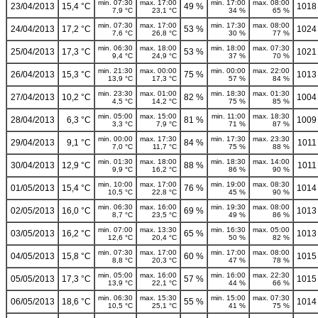
min. 07:30
max. 17:00
min. 17:00
max. 08:00
23/04/2013
15,4 °C
49 %
1018
7,9 °C
23,1 °C
34 %
65 %
min. 07:30
max. 17:00
min. 17:30
max. 08:00
24/04/2013
17,2 °C
53 %
1024
7,6 °C
26,8 °C
30 %
77 %
min. 06:30
max. 18:00
min. 18:00
max. 07:30
25/04/2013
17,3 °C
53 %
1021
9,4 °C
24,9 °C
37 %
70 %
min. 21:30
max. 00:00
min. 00:00
max. 22:00
26/04/2013
15,3 °C
75 %
1013
13,9 °C
17,3 °C
57 %
84 %
min. 23:30
max. 01:00
min. 18:30
max. 01:30
27/04/2013
10,2 °C
82 %
1004
4,5 °C
14,2 °C
75 %
85 %
min. 05:00
max. 15:00
min. 11:00
max. 18:30
28/04/2013
6,3 °C
81 %
1009
3,3 °C
7,9 °C
71 %
87 %
min. 00:00
max. 17:30
min. 17:30
max. 23:30
29/04/2013
9,1 °C
84 %
1011
7,0 °C
11,7 °C
75 %
88 %
min. 01:30
max. 18:00
min. 18:30
max. 14:00
30/04/2013
12,9 °C
88 %
1011
9,9 °C
16,2 °C
86 %
90 %
min. 10:00
max. 17:00
min. 19:00
max. 08:30
01/05/2013
15,4 °C
76 %
1014
10,5 °C
22,8 °C
45 %
90 %
min. 06:30
max. 16:00
min. 19:30
max. 08:00
02/05/2013
16,0 °C
69 %
1013
8,7 °C
23,5 °C
49 %
86 %
min. 07:00
max. 13:30
min. 16:30
max. 05:00
03/05/2013
16,2 °C
65 %
1013
12,6 °C
20,4 °C
50 %
82 %
min. 07:30
max. 17:00
min. 17:00
max. 08:00
04/05/2013
15,8 °C
60 %
1015
8,8 °C
20,3 °C
47 %
78 %
min. 05:00
max. 16:00
min. 16:00
max. 22:30
05/05/2013
17,3 °C
57 %
1015
13,9 °C
22,1 °C
44 %
66 %
min. 06:30
max. 15:30
min. 15:00
max. 07:30
06/05/2013
18,6 °C
55 %
1014
10,5 °C
25,1 °C
41 %
75 %