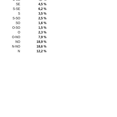
SE
4,5 %
S-SE
6,2 %
S
3,5 %
S-SO
2,5 %
SO
1,6 %
O-SO
1,5 %
O
2,3 %
O-NO
7,9 %
NO
18,9 %
N-NO
18,6 %
N
12,2 %