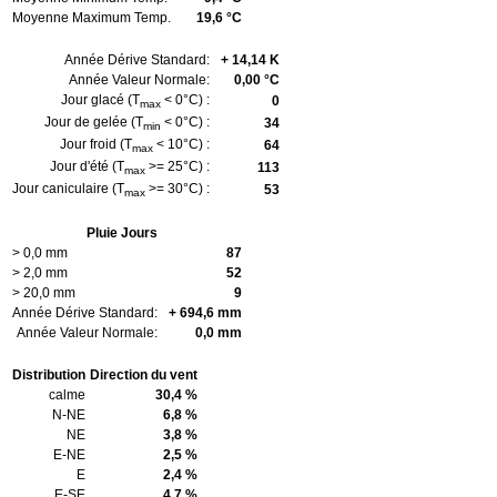
Moyenne Maximum Temp.
19,6 °C
Année Dérive Standard:
+ 14,14 K
Année Valeur Normale:
0,00 °C
Jour glacé (T
< 0°C) :
0
max
Jour de gelée (T
< 0°C) :
34
min
Jour froid (T
< 10°C) :
64
max
Jour d'été (T
>= 25°C) :
113
max
Jour caniculaire (T
>= 30°C) :
53
max
Pluie Jours
> 0,0 mm
87
> 2,0 mm
52
> 20,0 mm
9
Année Dérive Standard:
+ 694,6 mm
Année Valeur Normale:
0,0 mm
Distribution
Direction du vent
calme
30,4 %
N-NE
6,8 %
NE
3,8 %
E-NE
2,5 %
E
2,4 %
E-SE
4,7 %