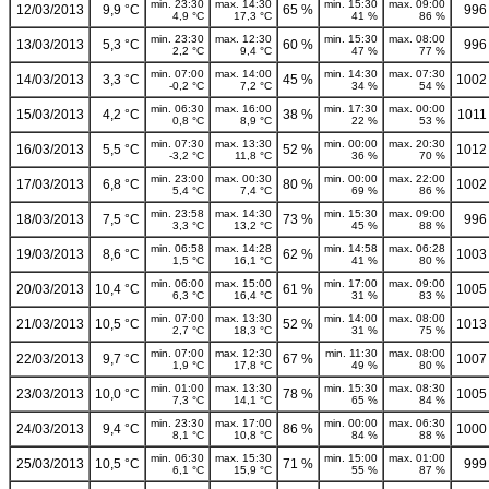
min. 23:30
max. 14:30
min. 15:30
max. 09:00
12/03/2013
9,9 °C
65 %
996
4,9 °C
17,3 °C
41 %
86 %
min. 23:30
max. 12:30
min. 15:30
max. 08:00
13/03/2013
5,3 °C
60 %
996
2,2 °C
9,4 °C
47 %
77 %
min. 07:00
max. 14:00
min. 14:30
max. 07:30
14/03/2013
3,3 °C
45 %
1002
-0,2 °C
7,2 °C
34 %
54 %
min. 06:30
max. 16:00
min. 17:30
max. 00:00
15/03/2013
4,2 °C
38 %
1011
0,8 °C
8,9 °C
22 %
53 %
min. 07:30
max. 13:30
min. 00:00
max. 20:30
16/03/2013
5,5 °C
52 %
1012
-3,2 °C
11,8 °C
36 %
70 %
min. 23:00
max. 00:30
min. 00:00
max. 22:00
17/03/2013
6,8 °C
80 %
1002
5,4 °C
7,4 °C
69 %
86 %
min. 23:58
max. 14:30
min. 15:30
max. 09:00
18/03/2013
7,5 °C
73 %
996
3,3 °C
13,2 °C
45 %
88 %
min. 06:58
max. 14:28
min. 14:58
max. 06:28
19/03/2013
8,6 °C
62 %
1003
1,5 °C
16,1 °C
41 %
80 %
min. 06:00
max. 15:00
min. 17:00
max. 09:00
20/03/2013
10,4 °C
61 %
1005
6,3 °C
16,4 °C
31 %
83 %
min. 07:00
max. 13:30
min. 14:00
max. 08:00
21/03/2013
10,5 °C
52 %
1013
2,7 °C
18,3 °C
31 %
75 %
min. 07:00
max. 12:30
min. 11:30
max. 08:00
22/03/2013
9,7 °C
67 %
1007
1,9 °C
17,8 °C
49 %
80 %
min. 01:00
max. 13:30
min. 15:30
max. 08:30
23/03/2013
10,0 °C
78 %
1005
7,3 °C
14,1 °C
65 %
84 %
min. 23:30
max. 17:00
min. 00:00
max. 06:30
24/03/2013
9,4 °C
86 %
1000
8,1 °C
10,8 °C
84 %
88 %
min. 06:30
max. 15:30
min. 15:00
max. 01:00
25/03/2013
10,5 °C
71 %
999
6,1 °C
15,9 °C
55 %
87 %