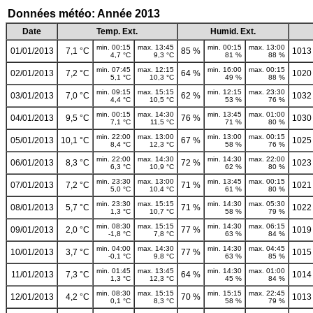
Données météo: Année 2013
Date
Temp. Ext.
Humid. Ext.
min. 00:15
max. 13:45
min. 00:15
max. 13:00
01/01/2013
7,1 °C
85 %
1013
4,7 °C
9,3 °C
81 %
88 %
min. 07:45
max. 12:15
min. 16:00
max. 00:15
02/01/2013
7,2 °C
64 %
1020
5,1 °C
10,3 °C
49 %
88 %
min. 09:15
max. 15:15
min. 12:15
max. 23:30
03/01/2013
7,0 °C
62 %
1032
4,4 °C
10,5 °C
53 %
76 %
min. 00:15
max. 14:30
min. 13:45
max. 01:00
04/01/2013
9,5 °C
76 %
1030
7,1 °C
11,5 °C
71 %
80 %
min. 22:00
max. 13:00
min. 13:00
max. 00:15
05/01/2013
10,1 °C
67 %
1025
8,4 °C
12,3 °C
58 %
76 %
min. 22:00
max. 14:30
min. 14:30
max. 22:00
06/01/2013
8,3 °C
72 %
1023
6,3 °C
10,9 °C
62 %
80 %
min. 23:30
max. 13:00
min. 13:45
max. 00:15
07/01/2013
7,2 °C
71 %
1021
5,0 °C
10,4 °C
61 %
80 %
min. 23:30
max. 15:15
min. 14:30
max. 05:30
08/01/2013
5,7 °C
71 %
1022
1,3 °C
10,7 °C
58 %
79 %
min. 08:30
max. 15:15
min. 14:30
max. 06:15
09/01/2013
2,0 °C
77 %
1019
-1,8 °C
7,8 °C
63 %
84 %
min. 04:00
max. 14:30
min. 14:30
max. 04:45
10/01/2013
3,7 °C
77 %
1015
-0,1 °C
9,8 °C
63 %
85 %
min. 01:45
max. 13:45
min. 14:30
max. 01:00
11/01/2013
7,3 °C
64 %
1014
1,3 °C
12,3 °C
45 %
84 %
min. 08:30
max. 15:15
min. 15:15
max. 22:45
12/01/2013
4,2 °C
70 %
1013
0,1 °C
8,3 °C
58 %
79 %