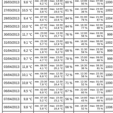
min. 23:30
max. 13:30
min. 13:00
max. 07:00
26/03/2013
9,6 °C
60 %
1000
6,2 °C
13,9 °C
50 %
70 %
min. 06:00
max. 14:00
min. 14:00
max. 23:30
27/03/2013
10,5 °C
61 %
1002
3,8 °C
19,0 °C
39 %
79 %
min. 07:00
max. 00:00
min. 01:00
max. 21:00
28/03/2013
9,4 °C
84 %
1004
8,4 °C
10,6 °C
79 %
87 %
min. 07:00
max. 16:30
min. 16:30
max. 02:00
29/03/2013
10,0 °C
84 %
1004
6,7 °C
14,8 °C
77 %
88 %
min. 23:00
max. 13:30
min. 12:00
max. 03:30
30/03/2013
11,7 °C
76 %
999
7,8 °C
15,7 °C
58 %
89 %
min. 23:30
max. 15:00
min. 16:00
max. 06:00
31/03/2013
9,1 °C
60 %
1002
5,7 °C
12,9 °C
40 %
78 %
min. 03:00
max. 16:30
min. 11:30
max. 23:30
01/04/2013
6,2 °C
68 %
999
1,8 °C
9,2 °C
59 %
82 %
min. 04:00
max. 15:00
min. 15:00
max. 09:00
02/04/2013
9,7 °C
78 %
999
4,7 °C
16,6 °C
54 %
88 %
min. 08:00
max. 16:00
min. 16:30
max. 08:30
03/04/2013
11,8 °C
58 %
1003
4,1 °C
20,1 °C
36 %
81 %
min. 04:00
max. 12:30
min. 12:30
max. 22:30
04/04/2013
10,1 °C
72 %
1000
6,9 °C
16,6 °C
58 %
81 %
min. 23:30
max. 12:30
min. 12:30
max. 01:00
05/04/2013
10,8 °C
71 %
1000
7,9 °C
16,4 °C
52 %
83 %
min. 02:00
max. 17:00
min. 22:00
max. 11:00
06/04/2013
8,5 °C
67 %
1007
6,9 °C
10,8 °C
60 %
77 %
min. 07:30
max. 15:30
min. 14:00
max. 07:30
07/04/2013
9,8 °C
56 %
1010
5,2 °C
15,1 °C
43 %
68 %
min. 07:30
max. 15:00
min. 18:30
max. 08:00
08/04/2013
9,6 °C
66 %
1006
5,8 °C
16,4 °C
52 %
75 %