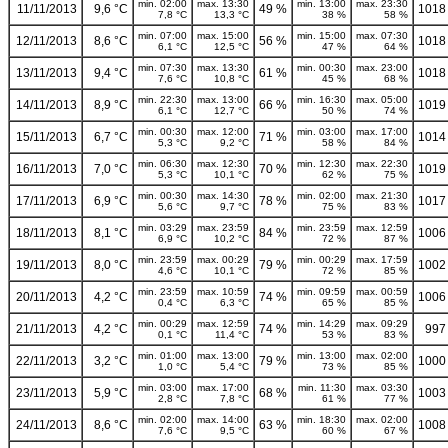
min. 02:00
max. 13:30
min. 13:00
max. 23:30
11/11/2013
9,6 °C
49 %
1018
7,8 °C
13,3 °C
38 %
58 %
min. 07:00
max. 15:00
min. 15:00
max. 07:30
12/11/2013
8,6 °C
56 %
1018
6,1 °C
12,5 °C
47 %
64 %
min. 07:30
max. 13:30
min. 00:30
max. 23:00
13/11/2013
9,4 °C
61 %
1018
7,6 °C
10,8 °C
45 %
68 %
min. 22:30
max. 13:00
min. 16:30
max. 05:00
14/11/2013
8,9 °C
66 %
1019
6,1 °C
12,7 °C
50 %
74 %
min. 00:30
max. 12:00
min. 03:00
max. 17:00
15/11/2013
6,7 °C
71 %
1014
5,3 °C
9,2 °C
58 %
84 %
min. 06:30
max. 12:30
min. 12:30
max. 22:30
16/11/2013
7,0 °C
70 %
1019
5,3 °C
10,1 °C
62 %
75 %
min. 00:30
max. 14:30
min. 02:00
max. 21:30
17/11/2013
6,9 °C
78 %
1017
5,6 °C
9,7 °C
75 %
83 %
min. 03:29
max. 23:59
min. 23:59
max. 12:59
18/11/2013
8,1 °C
84 %
1006
6,9 °C
10,2 °C
72 %
87 %
min. 23:59
max. 00:29
min. 00:29
max. 17:59
19/11/2013
8,0 °C
79 %
1002
4,6 °C
10,1 °C
72 %
85 %
min. 23:59
max. 10:59
min. 09:59
max. 00:59
20/11/2013
4,2 °C
74 %
1006
0,4 °C
6,3 °C
65 %
85 %
min. 00:29
max. 12:59
min. 14:29
max. 09:29
21/11/2013
4,2 °C
74 %
997
0,1 °C
11,4 °C
53 %
83 %
min. 01:00
max. 13:00
min. 13:00
max. 02:00
22/11/2013
3,2 °C
79 %
1000
1,0 °C
5,4 °C
73 %
85 %
min. 03:00
max. 17:00
min. 11:30
max. 03:30
23/11/2013
5,9 °C
68 %
1003
2,8 °C
7,8 °C
61 %
77 %
min. 02:00
max. 14:00
min. 18:30
max. 02:00
24/11/2013
8,6 °C
63 %
1008
7,6 °C
9,5 °C
60 %
67 %