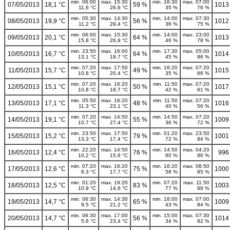
min. 06:00
max. 15:30
min. 16:30
max. 07:00
07/05/2013
18,1 °C
59 %
1013
11,6 °C
26,6 °C
35 %
76 %
min. 05:30
max. 14:30
min. 14:00
max. 07:30
08/05/2013
19,9 °C
56 %
1012
11,2 °C
29,4 °C
36 %
75 %
min. 06:00
max. 15:30
min. 14:00
max. 23:00
09/05/2013
20,1 °C
64 %
1013
15,8 °C
26,9 °C
46 %
78 %
min. 23:50
max. 16:00
min. 17:30
max. 05:00
10/05/2013
16,7 °C
64 %
1014
13,1 °C
19,7 °C
45 %
86 %
min. 07:20
max. 17:50
min. 16:20
max. 07:20
11/05/2013
15,7 °C
49 %
1015
10,8 °C
20,4 °C
35 %
66 %
min. 07:20
max. 16:20
min. 11:50
max. 07:20
12/05/2013
15,1 °C
50 %
1017
10,8 °C
18,7 °C
42 %
61 %
min. 05:50
max. 16:20
min. 11:50
max. 07:20
13/05/2013
17,1 °C
48 %
1016
11,3 °C
23,1 °C
40 %
56 %
min. 07:20
max. 14:50
min. 14:50
max. 07:20
14/05/2013
19,1 °C
55 %
1009
10,7 °C
27,4 °C
36 %
72 %
min. 23:50
max. 17:50
min. 01:20
max. 23:50
15/05/2013
15,2 °C
79 %
1001
13,3 °C
17,4 °C
72 %
84 %
min. 22:20
max. 14:50
min. 14:50
max. 04:20
16/05/2013
12,4 °C
76 %
996
10,2 °C
15,6 °C
60 %
86 %
min. 07:20
max. 16:20
min. 16:20
max. 08:50
17/05/2013
12,6 °C
75 %
1000
8,3 °C
17,7 °C
58 %
85 %
min. 01:20
max. 19:20
min. 07:20
max. 11:50
18/05/2013
12,5 °C
83 %
1003
10,9 °C
14,6 °C
77 %
88 %
min. 06:30
max. 14:30
min. 18:00
max. 07:00
19/05/2013
14,7 °C
65 %
1009
9,5 °C
21,2 °C
43 %
84 %
min. 06:30
max. 17:00
min. 15:00
max. 07:30
20/05/2013
14,7 °C
56 %
1014
5,6 °C
23,4 °C
34 %
82 %