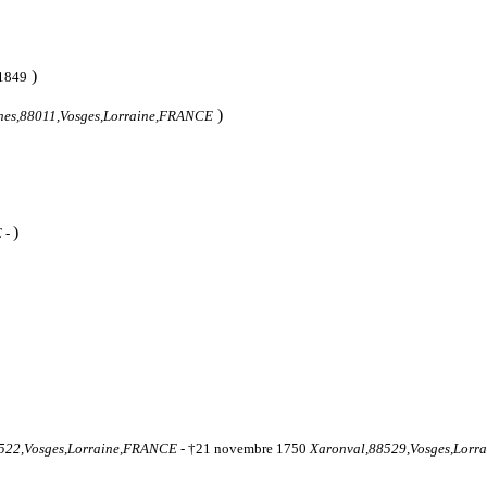
)
 1849
)
hes,88011,Vosges,Lorraine,FRANCE
)
E
-
522,Vosges,Lorraine,FRANCE
- †21 novembre 1750
Xaronval,88529,Vosges,Lor