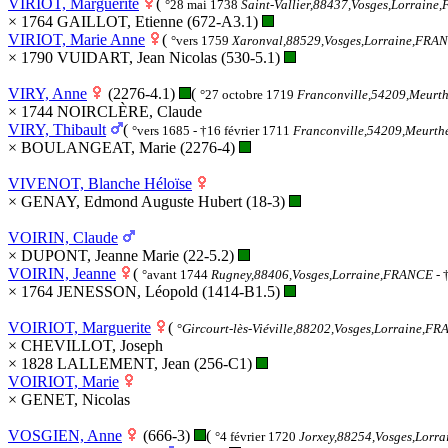
VIRIOT, Marguerite
(
°28 mai 1738
Saint-Vallier,88437,Vosges,Lorrain
× 1764 GAILLOT, Etienne (672-A3.1)
VIRIOT, Marie Anne
(
°vers 1759
Xaronval,88529,Vosges,Lorraine,FRA
× 1790 VUIDART, Jean Nicolas (530-5.1)
VIRY, Anne
(2276-4.1)
(
°27 octobre 1719
Franconville,54209,Meurt
× 1744 NOIRCLÈRE, Claude
VIRY, Thibault
(
°vers 1685 - †16 février 1711
Franconville,54209,Meurth
× BOULANGEAT, Marie (2276-4)
VIVENOT, Blanche Héloïse
× GENAY, Edmond Auguste Hubert (18-3)
VOIRIN, Claude
× DUPONT, Jeanne Marie (22-5.2)
VOIRIN, Jeanne
(
°avant 1744
Rugney,88406,Vosges,Lorraine,FRANCE
- 
× 1764 JENESSON, Léopold (1414-B1.5)
VOIRIOT, Marguerite
(
°
Gircourt-lès-Viéville,88202,Vosges,Lorraine,F
× CHEVILLOT, Joseph
× 1828 LALLEMENT, Jean (256-C1)
VOIRIOT, Marie
× GENET, Nicolas
VOSGIEN, Anne
(666-3)
(
°4 février 1720
Jorxey,88254,Vosges,Lorr