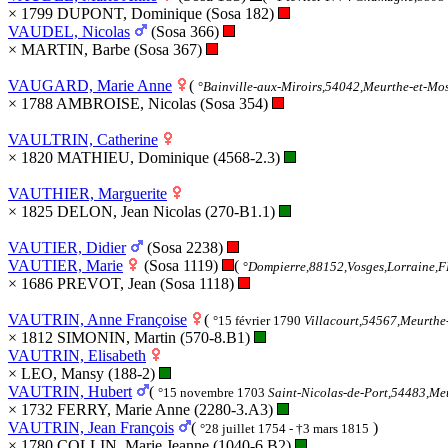
× 1799 DUPONT, Dominique (Sosa 182)
VAUDEL, Nicolas
(Sosa 366)
× MARTIN, Barbe (Sosa 367)
VAUGARD, Marie Anne
(
°
Bainville-aux-Miroirs,54042,Meurthe-et-M
× 1788 AMBROISE, Nicolas (Sosa 354)
VAULTRIN, Catherine
× 1820 MATHIEU, Dominique (4568-2.3)
VAUTHIER, Marguerite
× 1825 DELON, Jean Nicolas (270-B1.1)
VAUTIER, Didier
(Sosa 2238)
VAUTIER, Marie
(Sosa 1119)
(
°
Dompierre,88152,Vosges,Lorraine
× 1686 PREVOT, Jean (Sosa 1118)
VAUTRIN, Anne Françoise
(
°15 février 1790
Villacourt,54567,Meurth
× 1812 SIMONIN, Martin (570-8.B1)
VAUTRIN, Elisabeth
× LEO, Mansy (188-2)
VAUTRIN, Hubert
(
°15 novembre 1703
Saint-Nicolas-de-Port,54483,Me
× 1732 FERRY, Marie Anne (2280-3.A3)
VAUTRIN, Jean François
(
)
°28 juillet 1754 - †3 mars 1815
× 1780 COLLIN, Marie Jeanne (1040-6.B2)