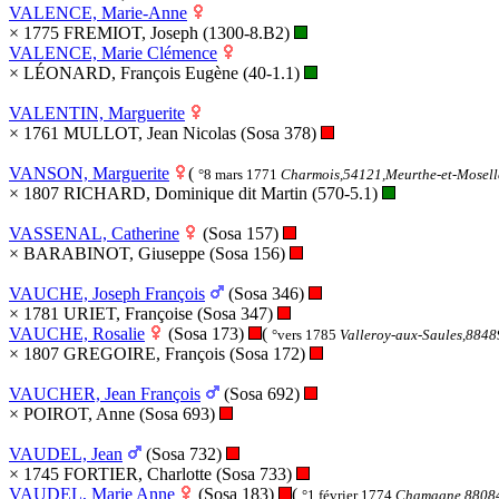
VALENCE, Marie-Anne
× 1775 FREMIOT, Joseph (1300-8.B2)
VALENCE, Marie Clémence
× LÉONARD, François Eugène (40-1.1)
VALENTIN, Marguerite
× 1761 MULLOT, Jean Nicolas (Sosa 378)
VANSON, Marguerite
(
°8 mars 1771
Charmois,54121,Meurthe-et-Mosel
× 1807 RICHARD, Dominique dit Martin (570-5.1)
VASSENAL, Catherine
(Sosa 157)
× BARABINOT, Giuseppe (Sosa 156)
VAUCHE, Joseph François
(Sosa 346)
× 1781 URIET, Françoise (Sosa 347)
VAUCHE, Rosalie
(Sosa 173)
(
°vers 1785
Valleroy-aux-Saules,884
× 1807 GREGOIRE, François (Sosa 172)
VAUCHER, Jean François
(Sosa 692)
× POIROT, Anne (Sosa 693)
VAUDEL, Jean
(Sosa 732)
× 1745 FORTIER, Charlotte (Sosa 733)
VAUDEL, Marie Anne
(Sosa 183)
(
°1 février 1774
Chamagne,88084