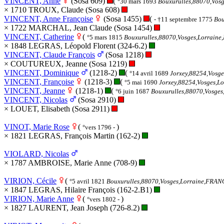
VINCENT, Anne
(Sosa 609)
(
°30 mars 1693
Bouxurulles,88070,Vos
× 1710 TROUX, Claude (Sosa 608)
VINCENT, Anne Françoise
(Sosa 1455)
(
- †11 septembre 1775
Bou
× 1722 MARCHAL, Jean Claude (Sosa 1454)
VINCENT, Catherine
(
°5 mars 1815
Bouxurulles,88070,Vosges,Lorrain
× 1848 LEGRAS, Léopold Florent (324-6.2)
VINCENT, Claude François
(Sosa 1218)
× COUTUREUX, Jeanne (Sosa 1219)
VINCENT, Dominique
(1218-2)
(
°14 avril 1689
Jorxey,88254,Vosg
VINCENT, Françoise
(1218-3)
(
°5 mai 1690
Jorxey,88254,Vosges,
VINCENT, Jeanne
(1218-1)
(
°6 juin 1687
Bouxurulles,88070,Vosge
VINCENT, Nicolas
(Sosa 2910)
× LOUET, Elisabeth (Sosa 2911)
VINOT, Marie Rose
(
)
°vers 1796 -
× 1821 LEGRAS, François Martin (162-2)
VIOLARD, Nicolas
× 1787 AMBROISE, Marie Anne (708-9)
VIRION, Cécile
(
°5 avril 1821
Bouxurulles,88070,Vosges,Lorraine,FRA
× 1847 LEGRAS, Hilaire François (162-2.B1)
VIRION, Marie Anne
(
)
°vers 1802 -
× 1827 LAURENT, Jean Joseph (726-8.2)