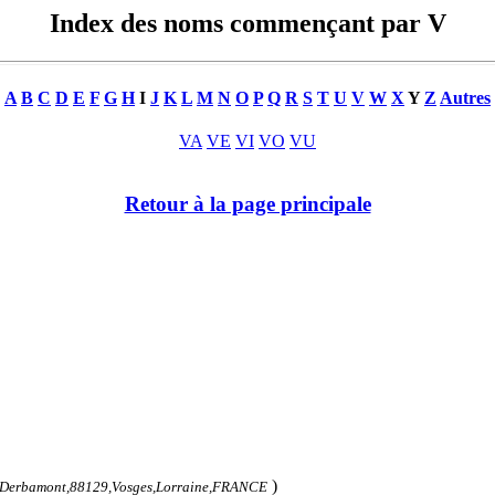
Index des noms commençant par V
A
B
C
D
E
F
G
H
I
J
K
L
M
N
O
P
Q
R
S
T
U
V
W
X
Y
Z
Autres
VA
VE
VI
VO
VU
Retour à la page principale
)
Derbamont,88129,Vosges,Lorraine,FRANCE