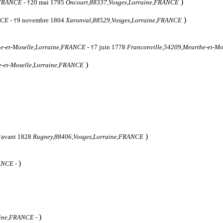
)
e,FRANCE
- †20 mai 1795
Oncourt,88337,Vosges,Lorraine,FRANCE
)
NCE
- †9 novembre 1804
Xaronval,88529,Vosges,Lorraine,FRANCE
he-et-Moselle,Lorraine,FRANCE
- †7 juin 1778
Franconville,54209,Meurthe-et-M
)
e-et-Moselle,Lorraine,FRANCE
)
†avant 1828
Rugney,88406,Vosges,Lorraine,FRANCE
)
RANCE
-
)
aine,FRANCE
-