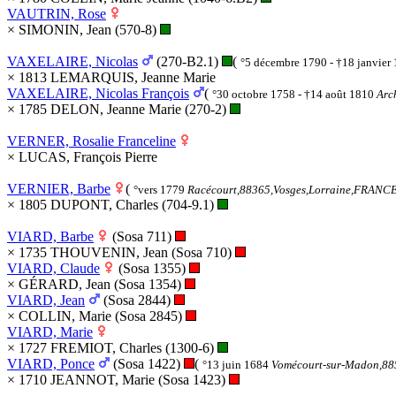
VAUTRIN, Rose
× SIMONIN, Jean (570-8)
VAXELAIRE, Nicolas
(270-B2.1)
(
°5 décembre 1790 - †18 janvier
× 1813 LEMARQUIS, Jeanne Marie
VAXELAIRE, Nicolas François
(
°30 octobre 1758 - †14 août 1810
Arc
× 1785 DELON, Jeanne Marie (270-2)
VERNER, Rosalie Franceline
× LUCAS, François Pierre
VERNIER, Barbe
(
°vers 1779
Racécourt,88365,Vosges,Lorraine,FRANC
× 1805 DUPONT, Charles (704-9.1)
VIARD, Barbe
(Sosa 711)
× 1735 THOUVENIN, Jean (Sosa 710)
VIARD, Claude
(Sosa 1355)
× GÉRARD, Jean (Sosa 1354)
VIARD, Jean
(Sosa 2844)
× COLLIN, Marie (Sosa 2845)
VIARD, Marie
× 1727 FREMIOT, Charles (1300-6)
VIARD, Ponce
(Sosa 1422)
(
°13 juin 1684
Vomécourt-sur-Madon,88
× 1710 JEANNOT, Marie (Sosa 1423)