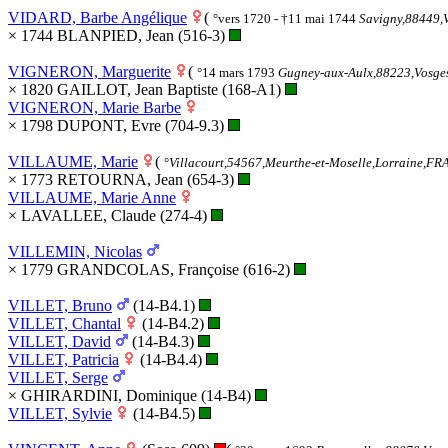
VIDARD, Barbe Angélique
(
°vers 1720 - †11 mai 1744
Savigny,88449,
× 1744 BLANPIED, Jean (516-3)
VIGNERON, Marguerite
(
°14 mars 1793
Gugney-aux-Aulx,88223,Vosge
× 1820 GAILLOT, Jean Baptiste (168-A1)
VIGNERON, Marie Barbe
× 1798 DUPONT, Evre (704-9.3)
VILLAUME, Marie
(
°
Villacourt,54567,Meurthe-et-Moselle,Lorraine,F
× 1773 RETOURNA, Jean (654-3)
VILLAUME, Marie Anne
× LAVALLEE, Claude (274-4)
VILLEMIN, Nicolas
× 1779 GRANDCOLAS, Françoise (616-2)
VILLET, Bruno
(14-B4.1)
VILLET, Chantal
(14-B4.2)
VILLET, David
(14-B4.3)
VILLET, Patricia
(14-B4.4)
VILLET, Serge
× GHIRARDINI, Dominique (14-B4)
VILLET, Sylvie
(14-B4.5)