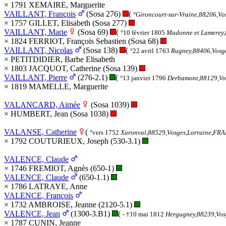
× 1791 XEMAIRE, Marguerite
VAILLANT, François
(Sosa 276)
(
°
Gironcourt-sur-Vraine,88206,V
× 1757 GILLET, Elisabeth (Sosa 277)
VAILLANT, Marie
(Sosa 69)
(
°10 février 1805
Madonne et Lamerey
× 1824 FERRIOT, François Sebastien (Sosa 68)
VAILLANT, Nicolas
(Sosa 138)
(
°22 avril 1763
Rugney,88406,Vosg
× PETITDIDIER, Barbe Elisabeth
× 1803 JACQUOT, Catherine (Sosa 139)
VAILLANT, Pierre
(276-2.1)
(
°13 janvier 1796
Derbamont,88129,Vo
× 1819 MAMELLE, Marguerite
VALANCARD, Aimée
(Sosa 1039)
× HUMBERT, Jean (Sosa 1038)
VALANSE, Catherine
(
°vers 1752
Xaronval,88529,Vosges,Lorraine,FR
× 1792 COUTURIEUX, Joseph (530-3.1)
VALENCE, Claude
× 1746 FREMIOT, Agnès (650-1)
VALENCE, Claude
(650-1.1)
× 1786 LATRAYE, Anne
VALENCE, François
× 1732 AMBROISE, Jeanne (2120-5.1)
VALENCE, Jean
(1300-3.B1)
(
- †10 mai 1812
Hergugney,88239,Vo
× 1787 CUNIN, Jeanne